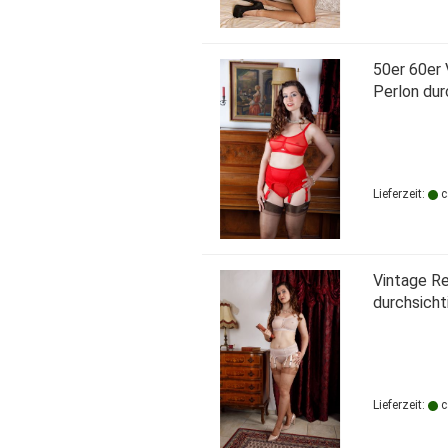
50er 60er 
Per­lon dur
Lieferzeit:
c
Vin­ta­ge R
durch­sich­t
Lieferzeit:
c