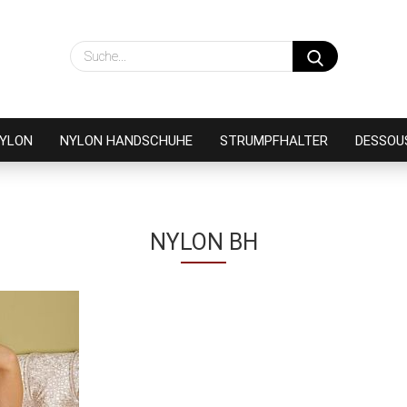
Suche...
NYLON
NYLON HANDSCHUHE
STRUMPFHALTER
DESSOU
NYLON BH