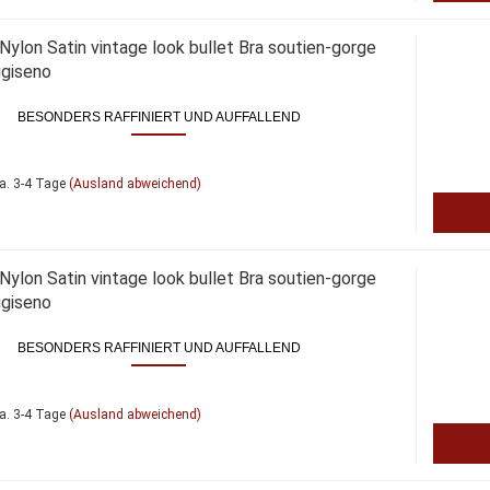
ylon Satin vin­ta­ge look bul­let Bra soutien-​​gorge
gi­se­no
BE­SON­DERS RAF­FI­NIERT UND AUF­FAL­LEND
a. 3-4 Tage
(Ausland abweichend)
ylon Satin vin­ta­ge look bul­let Bra soutien-​​gorge
gi­se­no
BE­SON­DERS RAF­FI­NIERT UND AUF­FAL­LEND
a. 3-4 Tage
(Ausland abweichend)