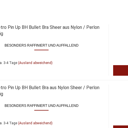
etro Pin Up BH Bul­let Bra Sheer aus Nylon / Per­lon
ig
BE­SON­DERS RAF­FI­NIERT UND AUF­FAL­LEND
a. 3-4 Tage
(Ausland abweichend)
etro Pin Up BH Bul­let Bra aus Nylon Sheer / Per­lon
ig
BE­SON­DERS RAF­FI­NIERT UND AUF­FAL­LEND
a. 3-4 Tage
(Ausland abweichend)