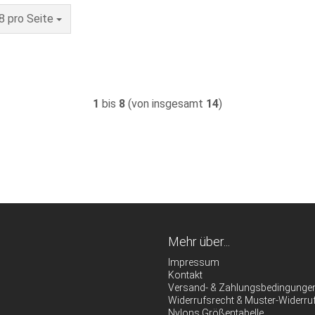
pro Seite
8 pro Seite
1
bis
8
(von insgesamt
14
)
Mehr über...
Impressum
Kontakt
Versand- & Zahlungsbedingunge
Widerrufsrecht & Muster-Widerru
Nylons Größentabelle