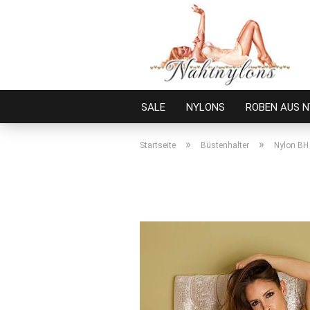
SALE
NYLONS
ROBEN AUS 
»
»
Startseite
Büstenhalter
Nylon BH