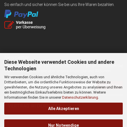
So einfach und sicher können Sie bei uns Ihre Waren bezahlen.
Newsletter
Diese Webseite verwendet Cookies und andere
Melden Sie sich gleich für unseren NEWSLETTER an und lassen Sie
Technologien
sich immer und überalle über unsere Angebote und Aktionen
informieren.
Wir verwenden Cookies und ähnliche Technologien, auch von
Drittanbietern, um die ordentliche Funktionsweise der Website zu
ANMELDEN
gewährleisten, die Nutzung unseres Angebotes zu analysieren und Ihnen
ein bestmögliches Einkaufserlebnis bieten zu können. Weitere
Informationen finden Sie in unserer
Datenschutzerklärung
.
VERTRAG WIDERRUFEN
Alle Akzeptieren
Nur Notwendige