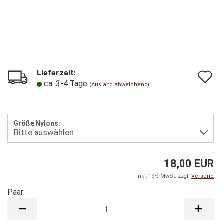
Lieferzeit:
A
ca. 3-4 Tage
(Ausland abweichend)
d
M
Größe Nylons:
18,00 EUR
inkl. 19% MwSt. zzgl.
Versand
Paar:
Paar