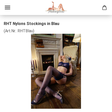
RHT Ny­lons Sto­ck­ings in Blau
(Art.Nr.:
RHT­Blau
)