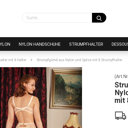
Suche...
NYLON
NYLON HANDSCHUHE
STRUMPFHALTER
DESSOU
»
alter mit 8 Halter
Strumpfgürtel aus Nylon und Spitze mit 8 Strumpfhalter
(Art.Nr
Stru
Nylo
mit 