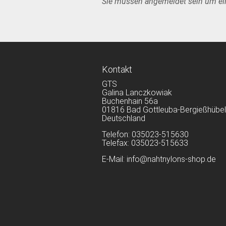
Sie müssen angemeldet sein um e
Kontakt
GTS
Galina Lanczkowiak
Buchenhain 56a
01816 Bad Gottleuba-Bergießhübel
Deutschland
Telefon: 035023-515630
Telefax: 035023-515633
E-Mail: info@nahtnylons-shop.de