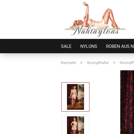
SALE
NYLONS
ROBEN AUS 
»
»
Startseite
Strumpfhalter
Strumpfh