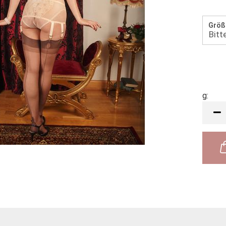
Größ
g:
g