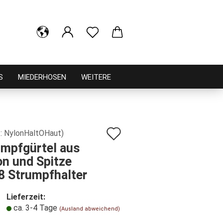
S
MIEDERHOSEN
WEITERE
Auf
.:
NylonHaltOHaut
)
mpf­gür­tel aus
den
n und Spit­ze
Merkzettel
8 Strumpf­hal­ter
Lieferzeit:
ca. 3-4 Tage
(Ausland abweichend)